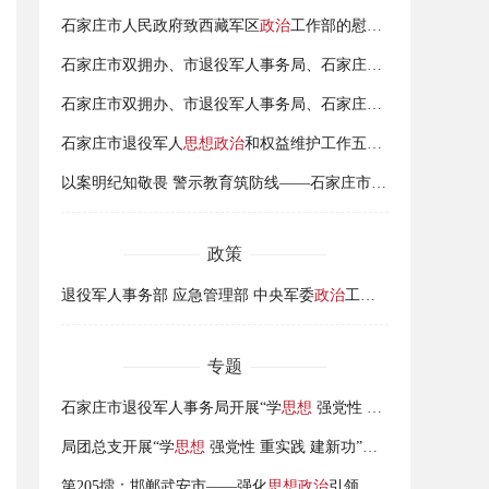
石家庄市人民政府致西藏军区
政治
工作部的慰问信
石家庄市双拥办、市退役军人事务局、石家庄警备区
政治
工作处
石家庄市双拥办、市退役军人事务局、石家庄警备区
政治
工作处
石家庄市退役军人
思想政治
和权益维护工作五年回顾
以案明纪知敬畏 警示教育筑防线——石家庄市退役军人事务局召开
政策
退役军人事务部 应急管理部 中央军委
政治
工作部关于印发《烈士评定工作办法》的通知
专题
石家庄市退役军人事务局开展“学
思想
强党性 重实践 建新功”主题党日活动
局团总支开展“学
思想
强党性 重实践 建新功”主题团日活动
第205擂：邯郸武安市——强化
思想政治
引领 引导退役军人努力奉献社会