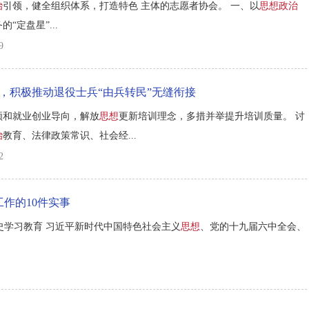
治
引领，健全组织体系，打造特色 主体的志愿者协会。 一、以
思想政治
定盘星”...
9
，积极推动退役士兵“由兵转民”无缝衔接
领和就业创业导向，解放
思想
更新培训理念，多措并举提升培训质量。 讨
治
教育、法律政策常识、社会经...
2
工作的10件实事
史学习教育 习近平新时代中国特色社会主义
思想
、党的十九届六中全会、