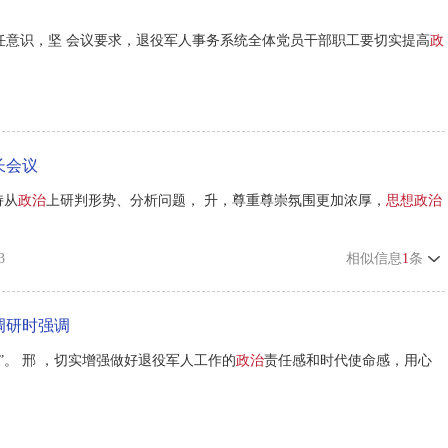
任意识，坚 会议要求，退役军人事务系统全体党员干部职工要切实提高
政
长会议
持从
政治
上研判形势、分析问题， 升，尊重尊崇氛围更加浓厚，
思想政治
3
相似信息
1
条
调研时强调
”。 邢 ，切实增强做好退役军人工作的
政治
责任感和时代使命感，用心