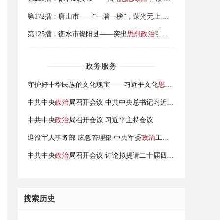
第172擂：唐山市——“一墙一榜”，荣光无上 探索退役军人
思想
第125擂：衡水市饶阳县——突出
思想政治
引领 提升服务保障水平
政务服务
守护好中华民族的文化瑰宝——习近平文化
思想
指引我国文化遗
中共中央
政治
局召开会议 中共中央总书记习近平主持会议
中共中央
政治
局召开会议 习近平主持会议
退役军人事务部 应急管理部 中央军委
政治
工作部关于印发《烈士评定工作办法》的通知
中共中央
政治
局召开会议 讨论拟提请二十届四中全会审议的文件 中共中央总书记习近平主持会议
搜索历史