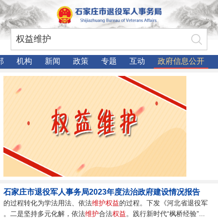
部
机构
新闻
政策
专题
互动
政府信息公开
石家庄市退役军人事务局2023年度法治政府建设情况报告
的过程转化为学法用法、依法
维护
权益
的过程。下发《河北省退役军
。二是坚持多元化解，依法
维护
合法
权益
。践行新时代“枫桥经验”...