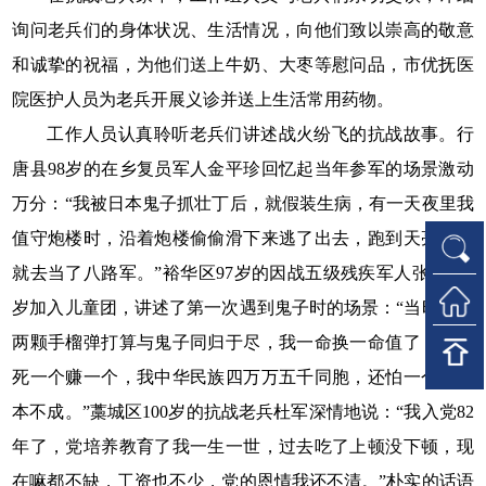
询问老兵们的身体状况、生活情况，向他们致以崇高的敬意
和诚挚的祝福，为他们送上牛奶、大枣等慰问品，市优抚医
院医护人员为老兵开展义诊并送上生活常用药物。
工作人员认真聆听老兵们讲述战火纷飞的抗战故事。行
唐县98岁的在乡复员军人金平珍回忆起当年参军的场景激动
万分：“我被日本鬼子抓壮丁后，就假装生病，有一天夜里我
值守炮楼时，沿着炮楼偷偷滑下来逃了出去，跑到天亮到家
就去当了八路军。”裕华区97岁的因战五级残疾军人张英，8
岁加入儿童团，讲述了第一次遇到鬼子时的场景：“当时拿着
两颗手榴弹打算与鬼子同归于尽，我一命换一命值了，多炸
死一个赚一个，我中华民族四万万五千同胞，还怕一个小日
本不成。”藁城区100岁的抗战老兵杜军深情地说：“我入党82
年了，党培养教育了我一生一世，过去吃了上顿没下顿，现
在嘛都不缺，工资也不少，党的恩情我还不清。”朴实的话语