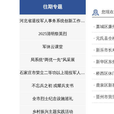
往期专题
您现在
河北省退役军人事务系统创新工作擂台赛
·
藁城区廉
2025清明祭英烈
·
元氏县仝
军休云课堂
·
新乐市长
局系统“两优一先”风采展
·
新华区东
石家庄市荣立二等功以上现役军人光荣榜（2022年）
·
桥西区休
·
鹿泉区新
不忘兵之初 戎耀兵支书
·
晋州市营
全市烈士纪念设施巡礼
乡村振兴主题实践活动