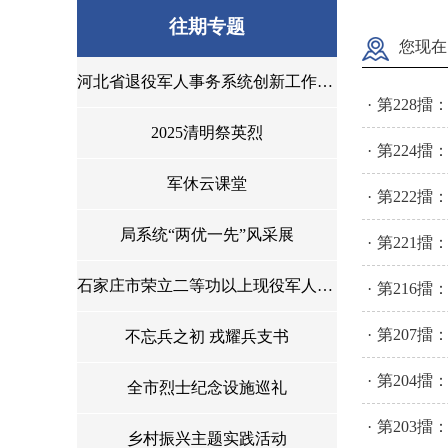
往期专题
您现在
河北省退役军人事务系统创新工作擂台赛
·
第228擂
2025清明祭英烈
·
第224
军休云课堂
·
第222擂
局系统“两优一先”风采展
·
第221
石家庄市荣立二等功以上现役军人光荣榜（2022年）
·
第216
·
第207
不忘兵之初 戎耀兵支书
·
第204
全市烈士纪念设施巡礼
·
第203
乡村振兴主题实践活动