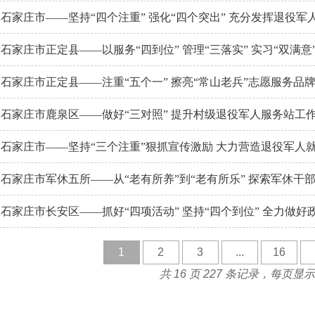
：石家庄市——坚持“四个注重” 强化“四个突出” 充分发挥退役
：石家庄市正定县——以服务“四到位” 管理“三落实” 实习“双满
：石家庄市正定县——注重“五个一” 擦亮“常山老兵”志愿服务品
擂：石家庄市鹿泉区——做好“三对照” 提升村级退役军人服务站工
擂：石家庄市——坚持“三个注重”狠抓宣传激励 大力营造退役军人
擂：石家庄市军休五所——从“老有所养”到“老有所乐” 探索军休干
擂：石家庄市长安区——抓好“四项活动” 坚持“四个到位” 全力做
1
2
3
...
16
共 16 页 227 条记录，每页显示