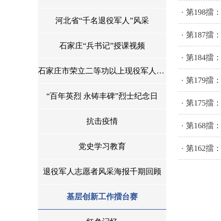
·
第198擂
河北省“千名退役军人”风采
·
第187擂
石家庄“兵书记”授课视频
·
第184擂
石家庄市荣立二等功以上现役军人光荣榜
·
第179
“百年英烈 永铸丰碑”烈士纪念日
·
第175
抗击疫情
·
第168
党史学习教育
·
第162
退役军人志愿者风采海报千期回顾
基层创新工作擂台赛