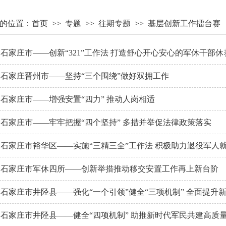
的位置：
首页
>>
专题
>>
往期专题
>>
基层创新工作擂台赛
：石家庄市——创新“321”工作法 打造舒心开心安心的军休干部
擂：石家庄晋州市——坚持“三个围绕”做好双拥工作
：石家庄市——增强安置“四力” 推动人岗相适
擂：石家庄市——牢牢把握“四个坚持” 多措并举促法律政策落实
擂：石家庄市裕华区——实施“三精三全”工作法 积极助力退役军人
擂：石家庄市军休四所——创新举措推动移交安置工作再上新台阶
擂：石家庄市井陉县——强化“一个引领”健全“三项机制” 全面提
擂：石家庄市井陉县——健全“四项机制” 助推新时代军民共建高质